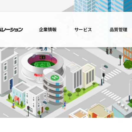
企業情報
サービス
品質管理
コンセプト
物流コンサルティングサービス
安全に対する取り
会社概要
全国一斉配送・最適物流
品質とエコの取り
久宝寺センター竣工
保管管理
特殊輸送